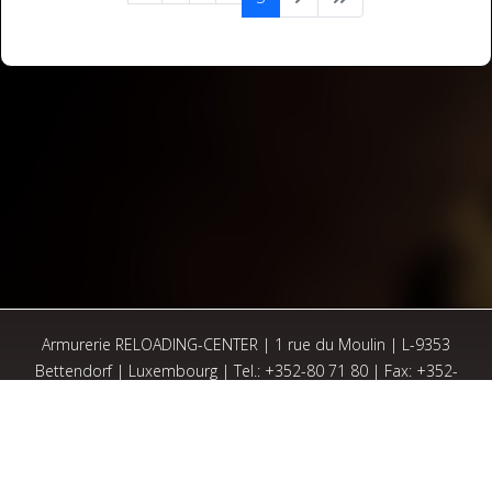
Armurerie RELOADING-CENTER | 1 rue du Moulin | L-9353
Bettendorf | Luxembourg | Tel.: +352-80 71 80 | Fax: +352-
80 72 38 |
gademes[AT]pt.lu
Agence web
🎯 - time4digital