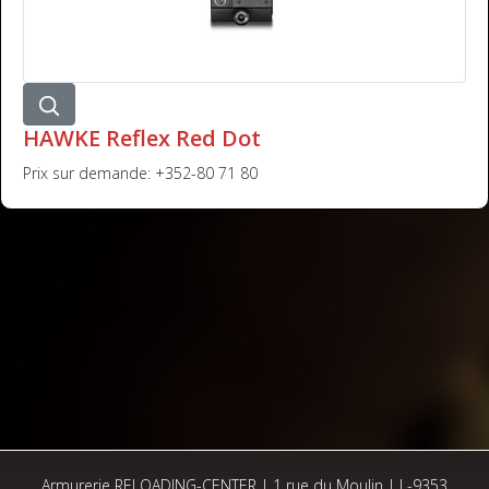
HAWKE Reflex Red Dot
Prix sur demande: +352-80 71 80
Armurerie RELOADING-CENTER | 1 rue du Moulin | L-9353