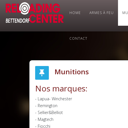
HOME
ARMES À FEU
MU
CONTACT
Munitions
Nos marques:
- Lapua- Winchester
- Remington
- Sellier&Belliot
- Magtech
- Fiocchi