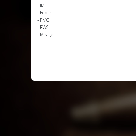
- IMI
- Federal
- PMC
- RWS
- Mirage